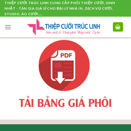
Skip
THIỆP CƯỚI TRÚC LINH CUNG CẤP PHÔI THIỆP CƯỚI, SINH
NHẬT - TÂN GIA GIÁ SỈ CHO ĐẠI LÝ NHÀ IN , DỊCH VỤ CƯỚI,
to
STUDIO, ÁO CƯỚI,...
content