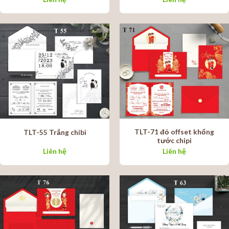
TLT-71 đỏ offset khổng
TLT-55 Trắng chibi
tước chipi
Liên hệ
Liên hệ