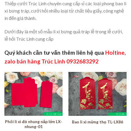
Thiệp cưới Trúc Linh chuyên cung cấp sỉ các loại phong bao lì
xì bưng tráp, cưới hỏi nhiều loại từ chất liệu giấy, công nghệ
in đến giá thành.
Dưới đây là một số mẫu lì xì bưng quả tráp lễ trong lễ cưới,
lễ hỏi Trúc Linh cung cấp
Quý khách cần tư vấn thêm liên hệ qua
Holtine,
zalo bán hàng Trúc Linh 0932683292
Phôi lì xì đỏ nhung nắp lớn LX-
Bao lì xì mừng thọ TL-LX86
nhung-01