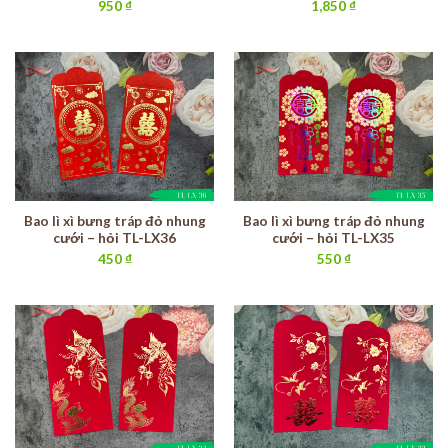
950
₫
1,850
₫
Bao lì xì bưng tráp đỏ nhung
Bao lì xì bưng tráp đỏ nhung
cưới – hỏi TL-LX36
cưới – hỏi TL-LX35
450
₫
550
₫