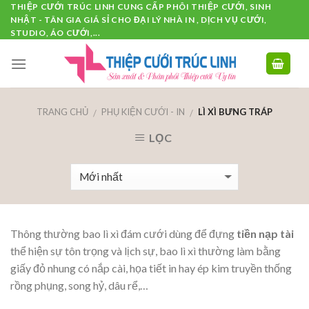
Skip
THIỆP CƯỚI TRÚC LINH CUNG CẤP PHÔI THIỆP CƯỚI, SINH
NHẬT - TÂN GIA GIÁ SỈ CHO ĐẠI LÝ NHÀ IN , DỊCH VỤ CƯỚI,
to
STUDIO, ÁO CƯỚI,...
content
TRANG CHỦ
PHỤ KIỆN CƯỚI - IN
LÌ XÌ BƯNG TRÁP
/
/
LỌC
Thông thường bao lì xì đám cưới dùng để đựng
tiền nạp tài
thể hiện sự tôn trọng và lịch sự, bao lì xì thường làm bằng
giấy đỏ nhung có nắp cài, họa tiết in hay ép kim truyền thống
rồng phụng, song hỷ, dâu rể,…