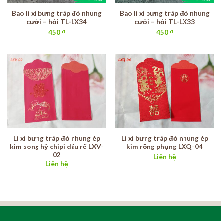
Bao lì xì bưng tráp đỏ nhung
Bao lì xì bưng tráp đỏ nhung
cưới – hỏi TL-LX34
cưới – hỏi TL-LX33
450
₫
450
₫
Lì xì bưng tráp đỏ nhung ép
Lì xì bưng tráp đỏ nhung ép
kim song hỷ chipi dâu rể LXV-
kim rồng phụng LXQ-04
02
Liên hệ
Liên hệ